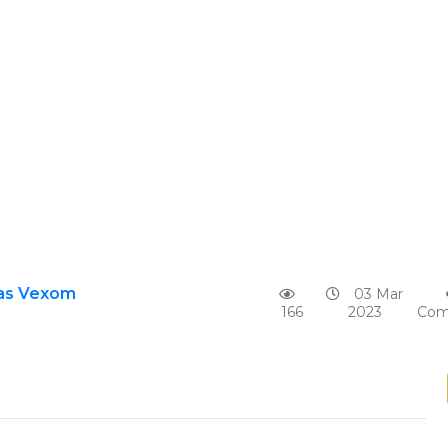
ias Vexom
03 Mar
166
2023
Com