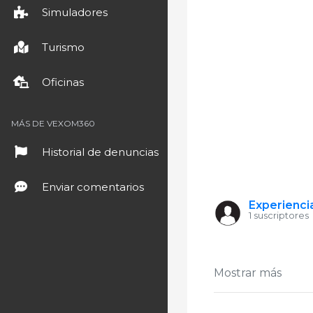
Simuladores
Turismo
Oficinas
MÁS DE VEXOM360
Historial de denuncias
Enviar comentarios
Experienc
1 suscriptores
Mostrar más