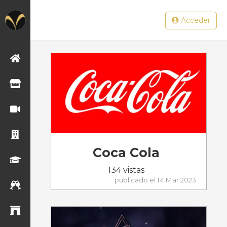
Acceder
Principal
Cadenas
comerciales
Consumo y
entretenimiento
Desarrollo
inmobiliario
Coca Cola
Educación
134 vistas
publicado el 14 Mar 2023
Eventos
Gobierno