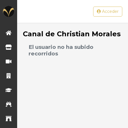
Acceder
Canal de Christian Morales
Principal
Cadenas
El usuario no ha subido
comerciales
recorridos
Consumo y
entretenimiento
Desarrollo
inmobiliario
Educación
Eventos
Gobierno